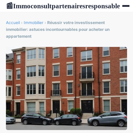
Immoconsultpartenairesresponsable
📰
Accueil
›
Immobilier
›
Réussir votre investissement
immobilier: astuces incontournables pour acheter un
appartement